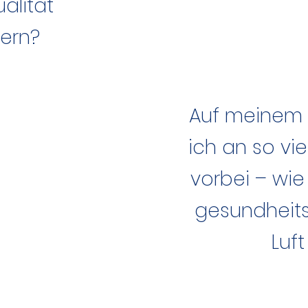
ualität
ern?
Auf meinem 
ich an so v
vorbei – wi
gesundheits
Luft