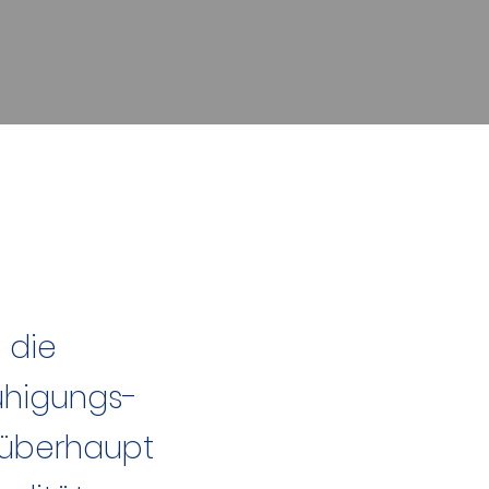
 die
uhigungs-
überhaupt