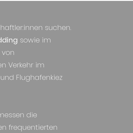
chaftler:innen suchen.
dding
sowie im
e von
n Verkehr im
und Flughafenkiez
 messen die
en frequentierten