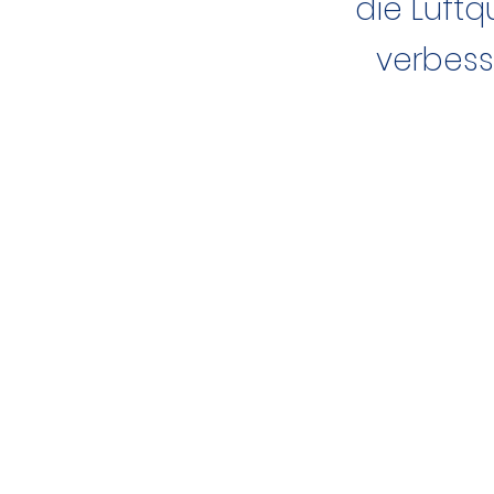
die Luftq
verbess