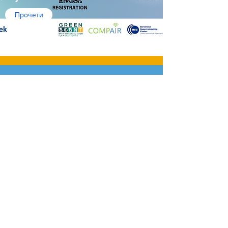
Прочети
10/16/24
Мобилни сензори
мерят въздуха по
време на Деня
без автомобили,
част от
Европейска
седмица на
мобилността