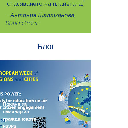
спасяването на планетата.“
- Антония Шаламанова,
Sofia Green
Блог
Покана за
семинар за
гражданската
наука