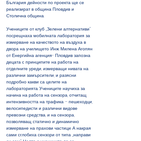
България дейности по проекта ще се 
реализират в община Пловдив и 
Столична община.
Учениците от клуб „Зелени алтернативи“  
посрещнаха мобилната лаборатория за 
измерване на качеството на въздуха в 
двора на училището. Инж. Милена Агопян 
от Енергийна агенция- Пловдив запозна 
децата с принципите на работа на 
отделните уреди, измерващи нивата на 
различни замърсители, и разясни 
подробно какви са целите на 
лабораторията. Учениците научиха за 
начина на работа на сензора, отчитащ 
интензивността на трафика – пешеходци, 
велосипедисти и различни видове 
превозни средства, и на сензора, 
позволяващ статично и динамично 
измерване на прахови частици. А накрая 
сами сглобиха сензори от типа „направи 