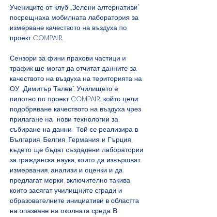
Учениците от клуб „Зелени алтернативи“ 
посрещнаха мобилната лаборатория за 
измерване качеството на въздуха по 
проект COMPAIR.
Сензори за фини прахови частици и 
трафик ще могат да отчитат данните за 
качеството на въздуха на територията на 
ОУ „Димитър Талев“. Училището е 
пилотно по проект COMPAIR, който цели 
подобряване качеството на въздуха чрез 
прилагане на  нови технологии за 
събиране на данни.  Той се реализира в 
България, Белгия, Германия и Гърция, 
където ще бъдат създадени лаборатории 
за гражданска наука, които да извършват 
измервания, анализи и оценки и да 
предлагат мерки, включително такива, 
които засягат училищните сгради и 
образователните инициативи в областта 
на опазване на околната среда. В 