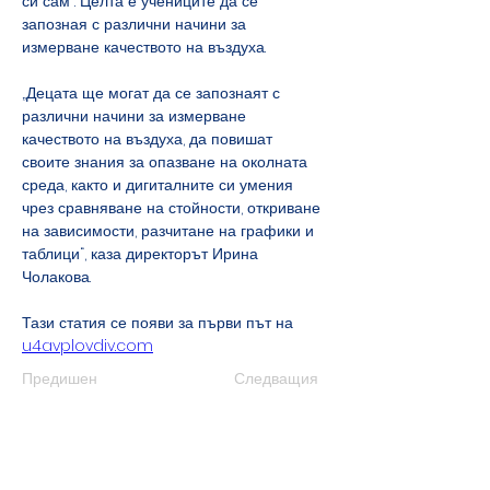
си сам“. Целта е учениците да се 
запозная с различни начини за 
измерване качеството на въздуха.
„Децата ще могат да се запознаят с 
различни начини за измерване 
качеството на въздуха, да повишат 
своите знания за опазване на околната 
среда, както и дигиталните си умения 
чрез сравняване на стойности, откриване 
на зависимости, разчитане на графики и 
таблици“, каза директорът Ирина 
Чолакова.
Тази статия се появи за първи път на 
u4avplovdiv.com
Предишен
Следващия