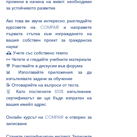
промени в начина на живот, необходими 
за устойчивото развитие.
Ако това ви звучи интересно, разгледайте 
курсовете на COMPAIR и направете 
първата стъпка към изграждането на 
вашия собствен проект за гражданска 
наука!
🕰️ Учете със собствено темпо
👀 Четете и гледайте учебните материали
💬 Участвайте в дискусии във форума
📊 Използвайте приложения, за да 
изпълнявате задачи за обучение
📝 Отговаряйте на въпроси от теста
🥇 Като постигнете 100% изпълнение, 
сертификатът ви ще бъде изпратен на 
вашия имейл адрес
Онлайн курсът на COMPAIR е отворен за 
записване.
Станете сертифициран експерт. Запишете 