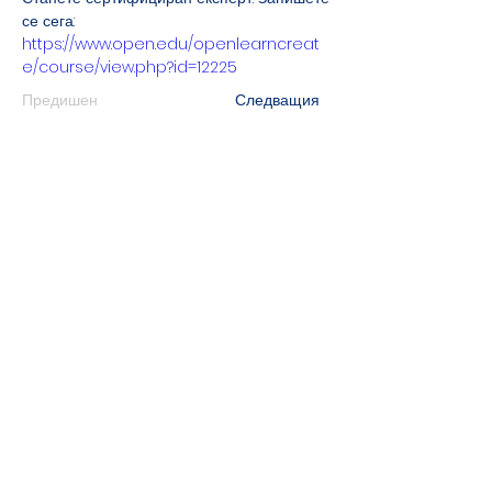
се сега:
https://www.open.edu/openlearncreat
e/course/view.php?id=12225
Предишен
Следващия