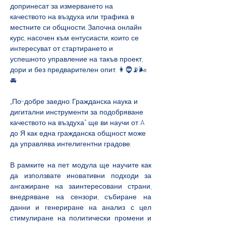
допринесат за измерването на 
качеството на въздуха или трафика в 
местните си общности. Започна онлайн 
курс, насочен към ентусиасти, които се 
интересуват от стартирането и 
успешното управление на такъв проект, 
дори и без предварителен опит. 👩🧔📡🌬️
🚘 
„По-добре заедно: Гражданска наука и 
дигитални инструменти за подобряване 
качеството на въздуха“ ще ви научи от A 
до Я как една гражданска общност може 
да управлява интелигентни градове.
В рамките на пет модула ще научите как 
да използвате иновативни подходи за 
ангажиране на заинтересовани страни, 
внедряване на сензори, събиране на 
данни и генериране на анализ с цел 
стимулиране на политически промени и 