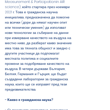
Measurement & Participationin AIR 
science), който стартира през ноември 
2021 г. Това е гражданска научна 
инициатива, предназначена да помогне 
на всички (дори да нямат научен опит 
или технически умения) да използват 
нови технологии за събиране на данни 
при измерване качеството на въздуха на 
местно ниво, да разберат какво значение 
има това за тяхната общност и заедно с 
другите участници да подпомагат 
местната политика и социалните 
промени за подобряване качеството на 
въздуха. В четири държави: България, 
Белгия, Германия и Гърция, ще бъдат 
създадени лаборатории за гражданска 
наука, които ще се изправят пред тези 
предизвикателства.
- Какво е гражданска наука?
- Съвместното изследване, включващо 