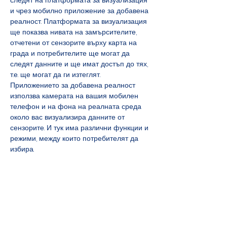
и чрез мобилно приложение за добавена 
реалност. Платформата за визуализация 
ще показва нивата на замърсителите, 
отчетени от сензорите върху карта на 
града и потребителите ще могат да 
следят данните и ще имат достъп до тях, 
т.е. ще могат да ги изтеглят. 
Приложението за добавена реалност 
използва камерата на вашия мобилен 
телефон и на фона на реалната среда 
около вас визуализира данните от 
сензорите. И тук има различни функции и 
режими, между които потребителят да 
избира.
- Какви препоръки бяха изразени по 
време на семинара и ще ги включите 
ли при разработването на 
инструментите за визуализация?
- По време на семинара пред 