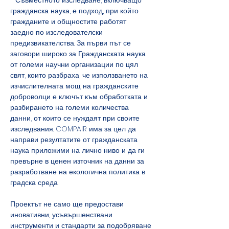
гражданска наука, е подход, при който 
гражданите и общностите работят 
заедно по изследователски 
предизвикателства. За първи път се 
заговори широко за Гражданската наука 
от големи научни организации по цял 
свят, които разбраха, че използването на 
изчислителната мощ на гражданските 
доброволци е ключът към обработката и 
разбирането на големи количества 
данни, от които се нуждаят при своите 
изследвания. COMPAIR има за цел да 
направи резултатите от гражданската 
наука приложими на лично ниво и да ги 
превърне в ценен източник на данни за 
разработване на екологична политика в 
градска среда.
Проектът не само ще предостави 
иновативни, усъвършенствани 
инструменти и стандарти за подобряване 