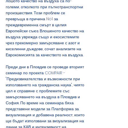
лошото качество на въздуха са по-
големи, отколкото при пътнотранспортни 
произшествия. Този проблем се 
превръща в причина No1 за 
преждевременна смърт в целия 
Европейски съюз. Влошеното качество на 
въздуха уврежда също и екосистемите 
чрез прекомерно замърсяване с азот и 
киселинни дъждове, сочат анализите на 
Еврокомисията за качеството на въздуха.
Преди дни в Пловдив се проведе вторият 
семинар по проекта COMPAIR - 
"Предизвикателства и възможности при 
използването на гражданска наука", чиято 
цел е справяне с проблемите със 
замърсяването на въздуха в Пловдив и 
София. По време на семинара бяха 
представени модели за Платформа за 
визуализация и добавена реалност, които 
ще бъдат използвани за визуализация на 
данни за КАВ и интензивност на 