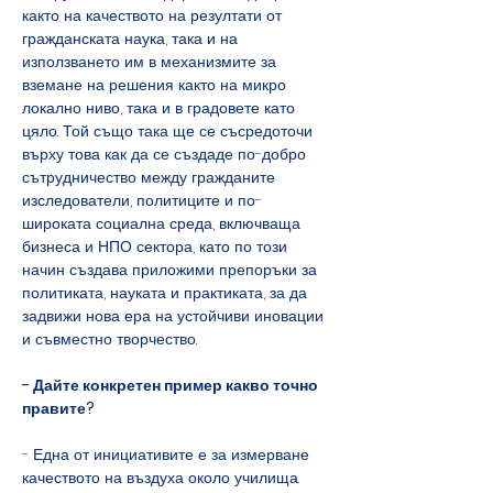
както на качеството на резултати от 
гражданската наука, така и на 
използването им в механизмите за 
вземане на решения както на микро 
локално ниво, така и в градовете като 
цяло. Той също така ще се съсредоточи 
върху това как да се създаде по-добро 
сътрудничество между гражданите 
изследователи, политиците и по-
широката социална среда, включваща 
бизнеса и НПО сектора, като по този 
начин създава приложими препоръки за 
политиката, науката и практиката, за да 
задвижи нова ера на устойчиви иновации 
и съвместно творчество.
- Дайте конкретен пример какво точно 
правите?
- Една от инициативите е за измерване 
качеството на въздуха около училища. 