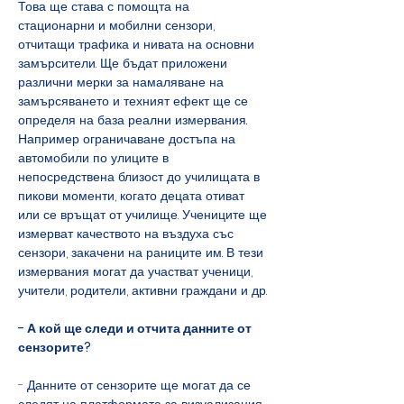
Това ще става с помощта на 
стационарни и мобилни сензори, 
отчитащи трафика и нивата на основни 
замърсители. Ще бъдат приложени 
различни мерки за намаляване на 
замърсяването и техният ефект ще се 
определя на база реални измервания. 
Например ограничаване достъпа на 
автомобили по улиците в 
непосредствена близост до училищата в 
пикови моменти, когато децата отиват 
или се връщат от училище. Учениците ще 
измерват качеството на въздуха със 
сензори, закачени на раниците им. В тези 
измервания могат да участват ученици, 
учители, родители, активни граждани и др.
- А кой ще следи и отчита данните от 
сензорите?
- Данните от сензорите ще могат да се 
следят на платформата за визуализация 