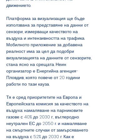
движението. 
Платформа за визуализация ще бъде 
използвана за представяне на данни от 
сензори, измерващи качеството на 
въздуха и интензивността на трафика. 
Мобилното приложение за добавена 
реалност има за цел да подобри 
визуализацията на данните от сензорите, 
стана ясно на срещата. Неин 
организатор е Енергийна агенция-
Пловдив, която повече от 20 години 
работи по тази кауза.
Тя е сред приоритетите на Европа и 
Европейската комисия за качеството на 
въздуха: намаляване на парниковите 
газове с 40% до 2030 г., въглеродно 
неутрален ЕС до 2050 г. и намаляване 
на смъртните случаи от замърсяването 
на въздуха с 52% до 2030 г. Как е 