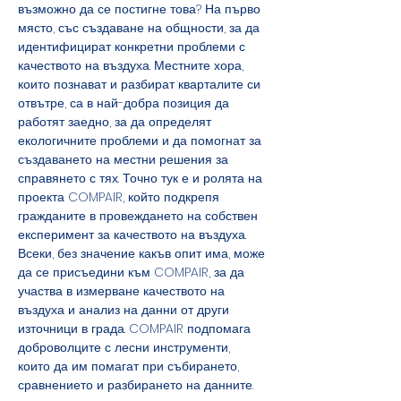
възможно да се постигне това? На първо 
място, със създаване на общности, за да 
идентифицират конкретни проблеми с 
качеството на въздуха. Местните хора, 
които познават и разбират кварталите си 
отвътре, са в най-добра позиция да 
работят заедно, за да определят 
екологичните проблеми и да помогнат за 
създаването на местни решения за 
справянето с тях. Точно тук е и ролята на 
проекта COMPAIR, който подкрепя 
гражданите в провеждането на собствен 
експеримент за качеството на въздуха. 
Всеки, без значение какъв опит има, може 
да се присъедини към COMPAIR, за да 
участва в измерване качеството на 
въздуха и анализ на данни от други 
източници в града. COMPAIR подпомага 
доброволците с лесни инструменти, 
които да им помагат при събирането, 
сравнението и разбирането на данните.