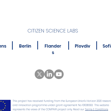
CITIZEN SCIENCE LABS
ens
Berlin
Flander
Plovdiv
Sof
s
This project has received funding from the European Union's Horizon 2020 resear
and innovation programme under grant agreement No 101036563. This website
represents the views of the COMPAIR project only. Read our
Terms & Conditions
.