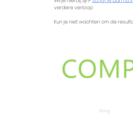
Wil je hierbij zijn? 
Schrijf je dan nu i
verdere verloop. 
Kun je niet wachten om de resulta
Vorig