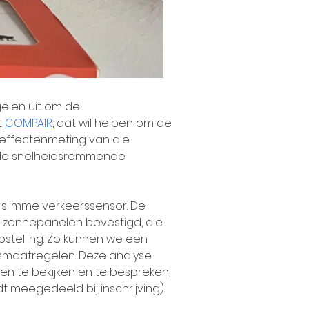
elen uit om de 
 
COMPAIR
, dat wil helpen om de 
e effectenmeting van die 
 de snelheidsremmende 
 slimme verkeerssensor. De 
t zonnepanelen bevestigd, die 
telling. Zo kunnen we een 
rsmaatregelen. Deze analyse 
n te bekijken en te bespreken, 
t meegedeeld bij inschrijving).