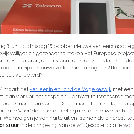
ag 3 juni tot dinsdag 15 oktober, nieuwe verkeersmaatreg
jk veiliger en gezonder te maken. Het Europese project
den te verbeteren, ondersteunt de stad Sint-Niklaas bij d
verkeer dankzij de nieuwe verkeersmaatregelen? Hebben
aliteit verbeterd?
4 maart, het 
verkeer in en rond de Vogelkeswijk
, met een
t  aan vier verlichtingspalen luchtkwaliteitssensoren me
ebben 3 maanden voor en 3 maanden tijdens  de proefops
situatie ‘voor’ de proefopstelling met de nieuwe verkee
r! We nodigen je van harte uit om samen de eindresultate
tot 21 uur
, in de omgeving van de wijk (exacte locatie word