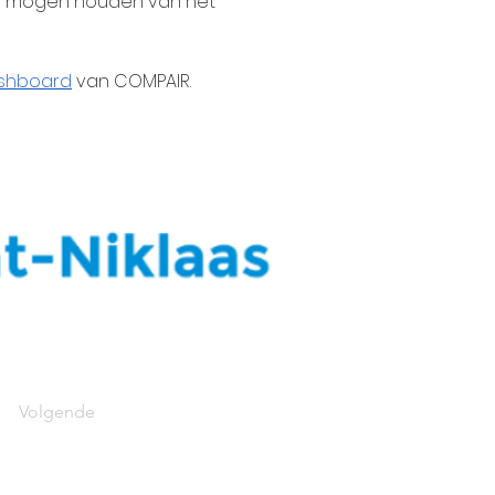
te mogen houden van het 
shboard
 van COMPAIR.
Volgende