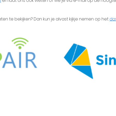
n
 en laat ons ook weten of we je via e-mail op de hoog
ten te bekijken? Dan kun je alvast kijkje nemen op het 
da