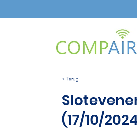
< Terug
Slotevene
(17/10/202